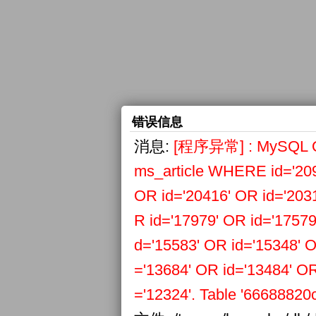
错误信息
消息:
[程序异常] : MySQL Qu
ms_article WHERE id='209
OR id='20416' OR id='203
R id='17979' OR id='17579
d='15583' OR id='15348' O
='13684' OR id='13484' OR
='12324'. Table '66688820c